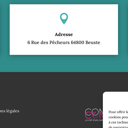

Adresse
6 Rue des Pêcheurs 64800 Beuste
ns légales
Pour offrir 
cookies pour
à ces techno
de navigatio