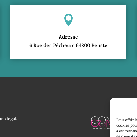

Adresse
6 Rue des Pêcheurs 64800 Beuste
ns légales
Pour offrir 
cookies pour
à ces techno
de navigatio